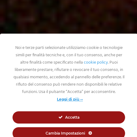
Noi e terze parti selezionate utilizziamo cookie o tecnologie
simili per finalità tecniche e, con il tuo consenso, anche per
altre finalità come specificato nella
cookie policy
.
Puoi
liberamente prestare, rifiutare o revocare il tuo consenso, in
qualsiasi momento, accedendo al pannello delle preferenze. Il
rifiuto del consenso può rendere non disponibili le relative
funzioni.
Usa il pulsante “Accetta” per acconsentire.
Leggi di più
SCROLL DOWN
Accetta
Cambia Impostazioni